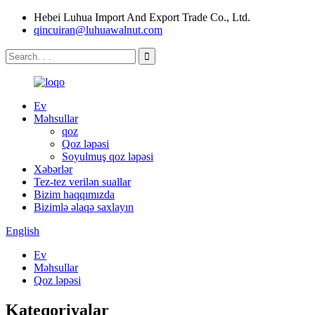
Hebei Luhua Import And Export Trade Co., Ltd.
qincuiran@luhuawalnut.com
Ev
Məhsullar
qoz
Qoz ləpəsi
Soyulmuş qoz ləpəsi
Xəbərlər
Tez-tez verilən suallar
Bizim haqqımızda
Bizimlə əlaqə saxlayın
English
Ev
Məhsullar
Qoz ləpəsi
Kateqoriyalar