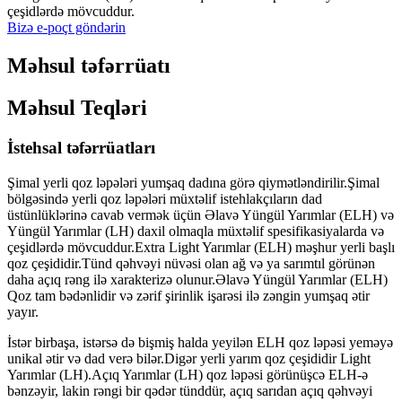
çeşidlərdə mövcuddur.
Bizə e-poçt göndərin
Məhsul təfərrüatı
Məhsul Teqləri
İstehsal təfərrüatları
Şimal yerli qoz ləpələri yumşaq dadına görə qiymətləndirilir.Şimal
bölgəsində yerli qoz ləpələri müxtəlif istehlakçıların dad
üstünlüklərinə cavab vermək üçün Əlavə Yüngül Yarımlar (ELH) və
Yüngül Yarımlar (LH) daxil olmaqla müxtəlif spesifikasiyalarda və
çeşidlərdə mövcuddur.Extra Light Yarımlar (ELH) məşhur yerli başlı
qoz çeşididir.Tünd qəhvəyi nüvəsi olan ağ və ya sarımtıl görünən
daha açıq rəng ilə xarakterizə olunur.Əlavə Yüngül Yarımlar (ELH)
Qoz tam bədənlidir və zərif şirinlik işarəsi ilə zəngin yumşaq ətir
yayır.
İstər birbaşa, istərsə də bişmiş halda yeyilən ELH qoz ləpəsi yeməyə
unikal ətir və dad verə bilər.Digər yerli yarım qoz çeşididir Light
Yarımlar (LH).Açıq Yarımlar (LH) qoz ləpəsi görünüşcə ELH-ə
bənzəyir, lakin rəngi bir qədər tünddür, açıq sarıdan açıq qəhvəyi