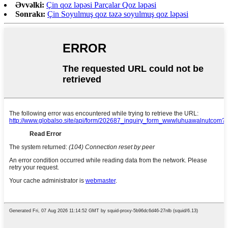
Əvvəlki:
Çin qoz ləpəsi Parçalar Qoz ləpəsi
Sonrakı:
Çin Soyulmuş qoz təzə soyulmuş qoz ləpəsi