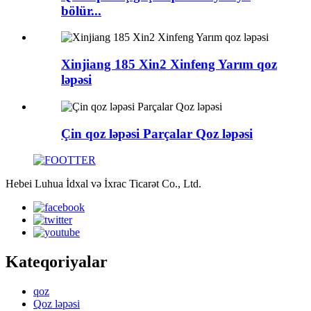
bölür...
Xinjiang 185 Xin2 Xinfeng Yarım qoz
ləpəsi
Çin qoz ləpəsi Parçalar Qoz ləpəsi
Hebei Luhua İdxal və İxrac Ticarət Co., Ltd.
Kateqoriyalar
qoz
Qoz ləpəsi