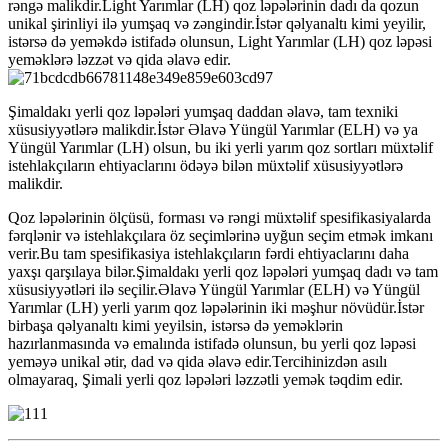
rəngə malikdir.Light Yarımlar (LH) qoz ləpələrinin dadı da qozun
unikal şirinliyi ilə yumşaq və zəngindir.İstər qəlyanaltı kimi yeyilir,
istərsə də yeməkdə istifadə olunsun, Light Yarımlar (LH) qoz ləpəsi
yeməklərə ləzzət və qida əlavə edir.
Şimaldakı yerli qoz ləpələri yumşaq daddan əlavə, tam texniki
xüsusiyyətlərə malikdir.İstər Əlavə Yüngül Yarımlar (ELH) və ya
Yüngül Yarımlar (LH) olsun, bu iki yerli yarım qoz sortları müxtəlif
istehlakçıların ehtiyaclarını ödəyə bilən müxtəlif xüsusiyyətlərə
malikdir.
Qoz ləpələrinin ölçüsü, forması və rəngi müxtəlif spesifikasiyalarda
fərqlənir və istehlakçılara öz seçimlərinə uyğun seçim etmək imkanı
verir.Bu tam spesifikasiya istehlakçıların fərdi ehtiyaclarını daha
yaxşı qarşılaya bilər.Şimaldakı yerli qoz ləpələri yumşaq dadı və tam
xüsusiyyətləri ilə seçilir.Əlavə Yüngül Yarımlar (ELH) və Yüngül
Yarımlar (LH) yerli yarım qoz ləpələrinin iki məşhur növüdür.İstər
birbaşa qəlyanaltı kimi yeyilsin, istərsə də yeməklərin
hazırlanmasında və emalında istifadə olunsun, bu yerli qoz ləpəsi
yeməyə unikal ətir, dad və qida əlavə edir.Tercihinizdən asılı
olmayaraq, Şimali yerli qoz ləpələri ləzzətli yemək təqdim edir.