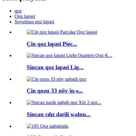
qoz
Qoz ləpəsi
Soyulmuş qoz ləpəsi
Çin qoz ləpəsi Piec...
Sincan qoz ləpəsi Lig...
Çin qozu 33 növ in-s...
Sincan cılız dərili walnu...