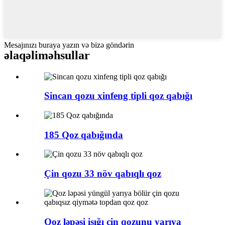
Mesajınızı buraya yazın və bizə göndərin
əlaqəli
məhsullar
Sincan qozu xinfeng tipli qoz qabığı
185 Qoz qabığında
Çin qozu 33 növ qabıqlı qoz
Qoz ləpəsi işığı çin qozunu yarıya