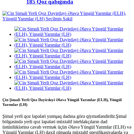
185 Qoz qabığında
Çin Şimali Yerli Qoz Dəyirdəyi Əlavə Yüngül Yarımlar (ELH), Yüngül
Yarımlar (LH)
Şimal yerli qoz ləpələri yumşaq dadına görə qiymətləndirilir.Şimal
bölgəsində yerli qoz ləpələri müxtəlif istehlakçıların dad
üstünlüklərinə cavab vermək üçün Əlavə Yüngül Yarımlar (ELH) və
Yüngül Yarımlar (LH) daxil olmaqla müxtəlif spesifikasiyalarda və