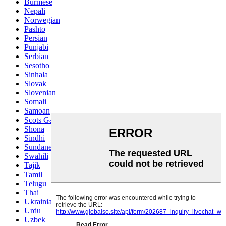
Burmese
Nepali
Norwegian
Pashto
Persian
Punjabi
Serbian
Sesotho
Sinhala
Slovak
Slovenian
Somali
Samoan
Scots Gaelic
Shona
Sindhi
Sundanese
Swahili
Tajik
Tamil
Telugu
Thai
Ukrainian
Urdu
Uzbek