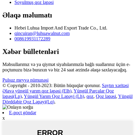
Soyulmuş qoz ləpəsi
Əlaqə məlumatı
Hebei Luhua Import And Export Trade Co., Ltd.
qincuiran@luhuawalnut.com
008619931172289
Xəbər bülletenləri
Məhsullarımız və ya qiymət siyahılarımızla bağlı suallarınız üçün e-
poçtunuzu bizə buraxın və biz 24 saat ərzində əlaqə saxlayacağıq.
Pulsuz meyvə nümunəsi
© Copyright - 2010-2023: Bütün hüquqlar qorunur.
Saytın xəritəsi
Əlavə yüngül yarım qoz ləpəsi (Elh)
,
Yüngül Parçalar Qoz
ləpəsi(Lp)
,
Yüngül Yarım Qoz Ləpəyi (Lh)
,
qoz
,
Qoz ləpəsi
,
Yüngül
Dörddəbir Qoz Ləpəyi(Lq)
,
E-poçt göndər
x